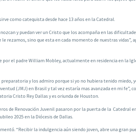
sirve como catequista desde hace 13 años en la Catedral.
onozcan y puedan ver un Cristo que los acompaña en las dificultades
que le rezamos, sino que esta en cada momento de nuestras vidas”, 
e por el padre William Mobley, actualmente en residencia en la Igl
preparatoria y los admiro porque si yo no hubiera tenido miedo, 
Juventud (JMJ) en Brasil y tal vez estaría mas avanzada en mi fe”, 
oria Cristo Rey Dallas y es oriunda de Houston.
s de Renovación Juvenil pasaron por la puerta de la Catedral en
Jubileo 2025 en la Diócesis de Dallas.
mentó. “Recibir la indulgencia aún siendo joven, abre una gran pu