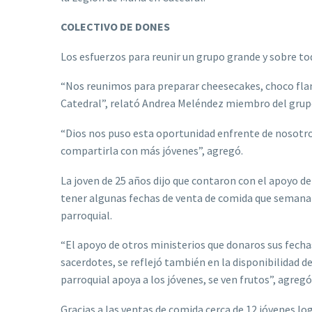
COLECTIVO DE DONES
Los esfuerzos para reunir un grupo grande y sobre tod
“Nos reunimos para preparar cheesecakes, choco flan,
Catedral”, relató Andrea Meléndez miembro del grup
“Dios nos puso esta oportunidad enfrente de nosotro
compartirla con más jóvenes”, agregó.
La joven de 25 años dijo que contaron con el apoyo de
tener algunas fechas de venta de comida que semana
parroquial.
“El apoyo de otros ministerios que donaros sus fechas
sacerdotes, se reflejó también en la disponibilidad d
parroquial apoya a los jóvenes, se ven frutos”, agregó
Gracias a las ventas de comida cerca de 12 jóvenes log