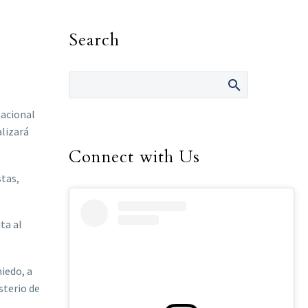
Search
Nacional
alizará
Connect with Us
stas,
ta al
iedo, a
sterio de