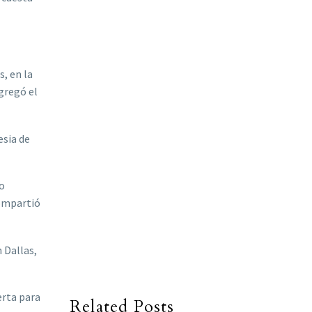
, en la
agregó el
esia de
yo
compartió
 Dallas,
erta para
Related Posts