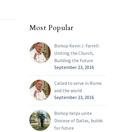
por la vida en Dallas
20 Jan 2025
Por Michael Gresham
DAD DEL
Texas Catholic “Es
importante que estemos
Most Popular
na, el
aquí juntos para una misa
provida. Es importante
para nosotros como…
Bishop Kevin J. Farrell:
Uniting the Church,
Building the Future
September 23, 2016
Called to serve in Rome
and the world
September 23, 2016
Bishop helps unite
Diocese of Dallas, builds
for future