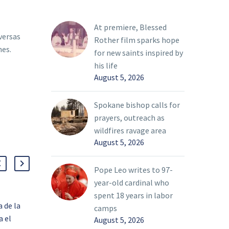
At premiere, Blessed
versas
Rother film sparks hope
nes.
for new saints inspired by
his life
August 5, 2026
Spokane bishop calls for
prayers, outreach as
wildfires ravage area
August 5, 2026
Pope Leo writes to 97-
year-old cardinal who
spent 18 years in labor
 de la
Encuentro anual reúne a
camps
a el
decenas de defensores
August 5, 2026