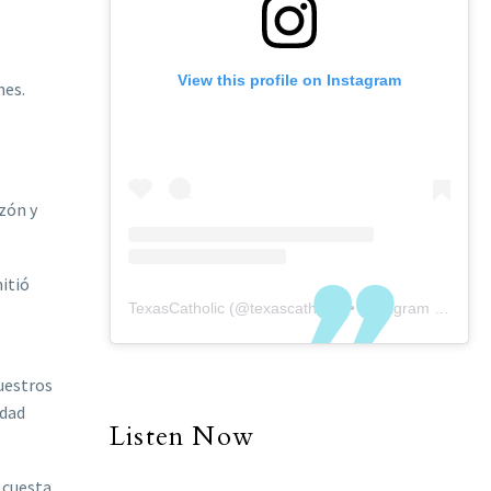
View this profile on Instagram
nes.
zón y
itió
TexasCatholic
(@
texascatholic
) • Instagram photos and videos
nuestros
idad
Listen Now
e cuesta