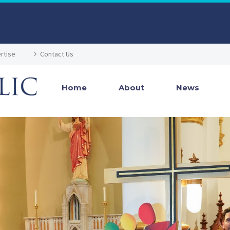
rtise
Contact Us
Home
About
News