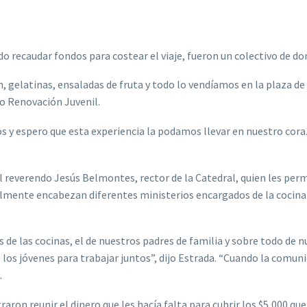
o recaudar fondos para costear el viaje, fueron un colectivo de do
 gelatinas, ensaladas de fruta y todo lo vendíamos en la plaza de
o Renovación Juvenil.
s y espero que esta experiencia la podamos llevar en nuestro cora
l reverendo Jesús Belmontes, rector de la Catedral, quien les perm
lmente encabezan diferentes ministerios encargados de la cocina
 de las cocinas, el de nuestros padres de familia y sobre todo de 
e los jóvenes para trabajar juntos”, dijo Estrada. “Cuando la comun
.
raron reunir el dinero que les hacía falta para cubrir los $5,000 qu