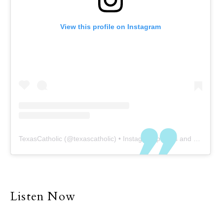
View this profile on Instagram
TexasCatholic
(@
texascatholic
) • Instagram photos and videos
Listen Now