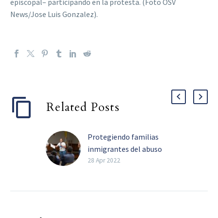
episcopal– participando en la protesta. (Foto OSV
News/Jose Luis Gonzalez).
Related Posts
Protegiendo familias
inmigrantes del abuso
bancario
28 Apr 2022
Parroquias abren las
puertas para educar
sobre alternativas
seguras de financiación y