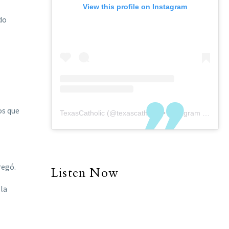
View this profile on Instagram
do
os que
TexasCatholic
(@
texascatholic
) • Instagram photos and videos
regó.
Listen Now
 la