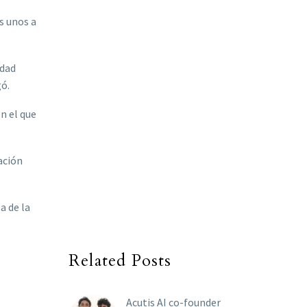
os unos a
idad
gó.
n el que
ación
a de la
Related Posts
Acutis AI co-founder