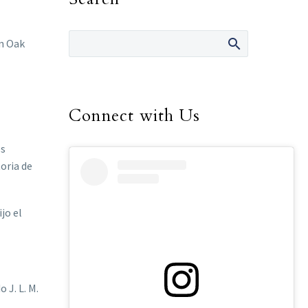
en Oak
Connect with Us
es
oria de
jo el
 J. L. M.