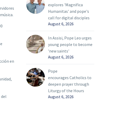
explores 'Magnifica
ervidores
Humanitas' and pope's
e música.
call for digital disciples
August 6, 2026
30
In Assisi, Pope Leo urges
de
young people to become
'new saints'
August 6, 2026
cción en
Pope
encourages Catholics to
unidad,
deepen prayer through
Liturgy of the Hours
 del
August 6, 2026