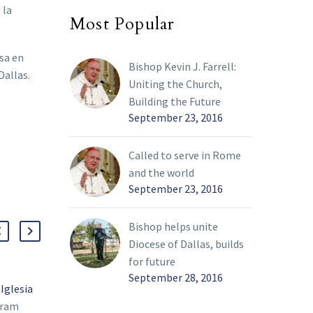
 la
Most Popular
isa en
Bishop Kevin J. Farrell:
Dallas.
Uniting the Church,
Building the Future
September 23, 2016
Called to serve in Rome
and the world
September 23, 2016
Bishop helps unite
Diocese of Dallas, builds
for future
September 28, 2016
 Iglesia
“Queremos ser parte del
tram
cambio”: hispanos en el