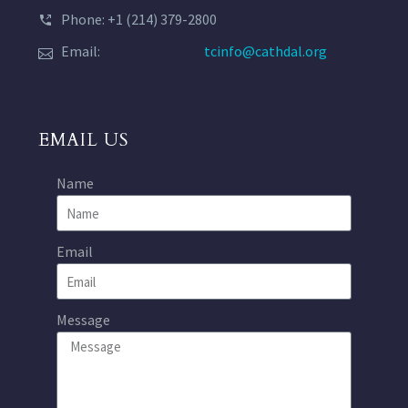
Phone: +1 (214) 379-2800
Email:
tcinfo@cathdal.org
EMAIL US
Name
Email
Message