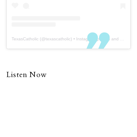
TexasCatholic
(@
texascatholic
) • Instagram photos and videos
Listen Now