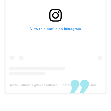
View this profile on Instagram
TexasCatholic
(@
texascatholic
) • Instagram photos and videos