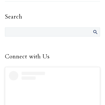
Archdiocese for the
Military Services was
Search
elected Nov. 15 to a
three-year term as
president of the U.S.
Conference of Catholic
Bishops during the
bishops’ fall general
assembly in Baltimore.
Connect with Us