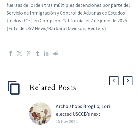
fuerzas del orden tras múltiples detenciones por parte del
Servicio de Inmigración y Control de Aduanas de Estados
Unidos (ICE) en Compton, California, el 7 de junio de 2025.
(Foto de OSV News/Barbara Davidson, Reuters)
Related Posts
Archbishops Broglio, Lori
elected USCCB’s next
president, vice president
15 Nov 2022
Archbishop Timothy P.
Broglio of the U.S.