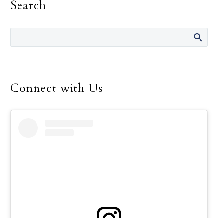
Search
Lady of Guadalupe, and
on Christmas Day as
criminal violence wracks
swaths of the country
and clergy working in
conflictive regions come
under threat.
Connect with Us