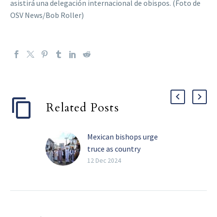
asistirá una delegación internacional de obispos. (Foto de
OSV News/Bob Roller)
Related Posts
Mexican bishops urge
truce as country
celebrates feast of Our
12 Dec 2024
Lady of Guadalupe
Mexico’s Catholic clergy
have called for a truce on
Dec. 12, the feast of Our