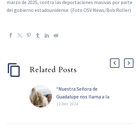
marzo de 2025, contra las deportaciones masivas por parte
del gobierno estadounidense. (Foto OSV News/Bob Roller)
Related Posts
“Nuestra Señora de
Guadalupe nos llama a la
unidad en Cristo”:
12 Dec 2024
obispos de EU
Por Lauretta Brown, OSV
News (OSV News) — En un
momento de la historia