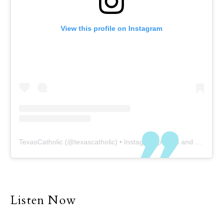
View this profile on Instagram
TexasCatholic
(@
texascatholic
) • Instagram photos and videos
Listen Now