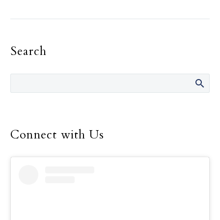
obispos de EU
Por Lauretta Brown, OSV
News (OSV News) — En un
momento de la historia
Search
marcado por la división,
varios obispos de…
Connect with Us