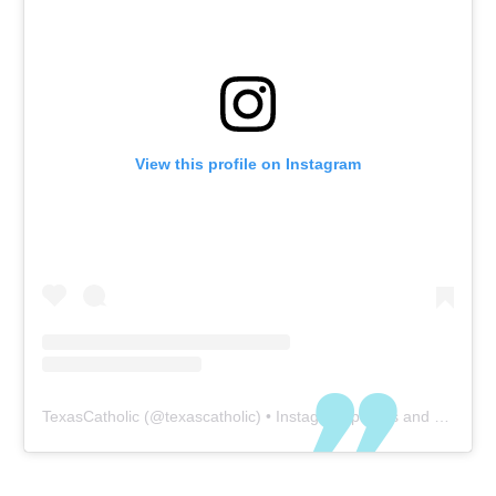
View this profile on Instagram
TexasCatholic
(@
texascatholic
) • Instagram photos and videos