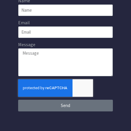
Name
Email
Message
Send