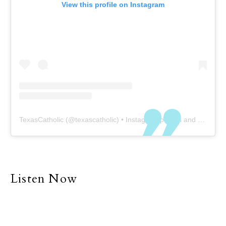
View this profile on Instagram
TexasCatholic
(@
texascatholic
) • Instagram photos and videos
Listen Now