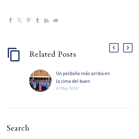
Related Posts
Un peldaño más arriba en
la cima del buen
discipulado
31 May 2024
Jonathan Sanford (Izq),
presidente de la
Universidad de Dallas, el
reverendo Rafael
Search
Ramírez (centro atrás),
el reverendo Elmer