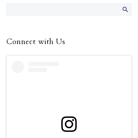
Herrera-Guzman
(derecha atrás) y otros
profesores asociados al
programa de Escuela
Bíblica y Certificado de
Connect with Us
Ministerio Pastoral,
posan con el grupo de
graduados el 11 de mayo.
Foto: Especial para
RC/Tacho Dimas