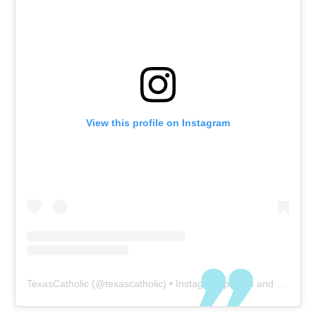
View this profile on Instagram
TexasCatholic
(@
texascatholic
) • Instagram photos and videos