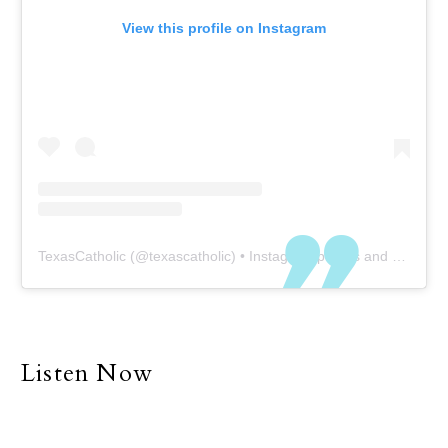
View this profile on Instagram
TexasCatholic
(@
texascatholic
) • Instagram photos and videos
Listen Now