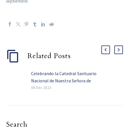
septiembre.
Related Posts
Celebrando la Catedral Santuario
Nacional de Nuestra Señora de
Guadalupe
08 Dec 2023
Queridos hermanos en Cristo: Es
con inmensa alegría que
celebramos la elevación de la
Catedral Santuario Nacional de
Search
Nuestra Señora…