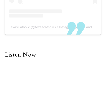
TexasCatholic
(@
texascatholic
) • Instagram photos and videos
Listen Now