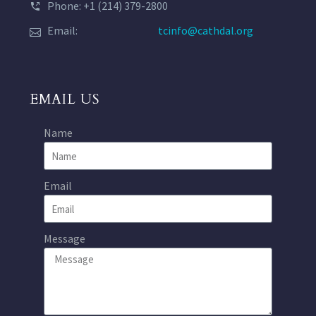
Phone: +1 (214) 379-2800
Email:
tcinfo@cathdal.org
EMAIL US
Name
Email
Message