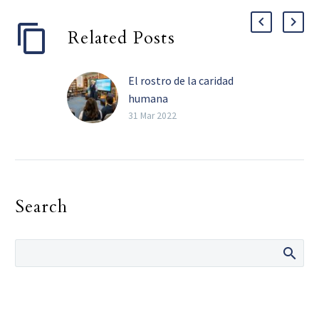
Related Posts
El rostro de la caridad
humana
La hermana Norma
31 Mar 2022
Pimentel invitó a los
estudiantes a cultivar el
amor por el prójimo. Por
Violeta Rocha Especial
Search
para…