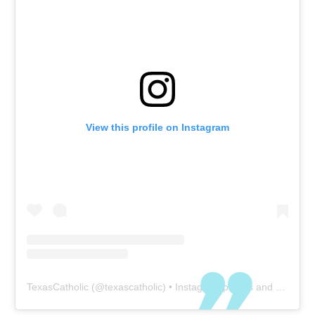
View this profile on Instagram
TexasCatholic
(@
texascatholic
) • Instagram photos and videos