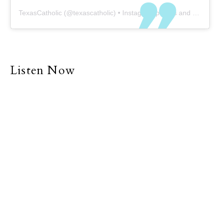
TexasCatholic
(@
texascatholic
) • Instagram photos and videos
Listen Now