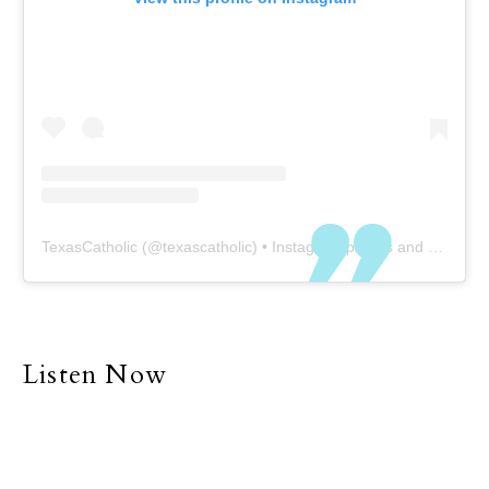
TexasCatholic
(@
texascatholic
) • Instagram photos and videos
Listen Now