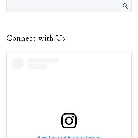
Blase J. Cupich, de
Chicago, en la biblioteca
del Palacio Apostólico
del Vaticano, el 10 de
octubre de 2024.
Connect with Us
View this profile on Instagram