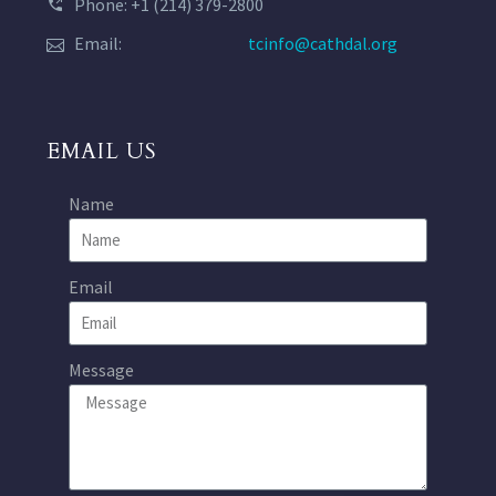
Phone: +1 (214) 379-2800
Email:
tcinfo@cathdal.org
EMAIL US
Name
Email
Message