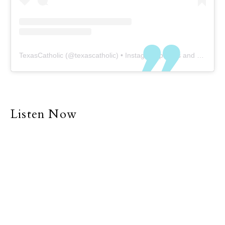
TexasCatholic
(@
texascatholic
) • Instagram photos and videos
Listen Now