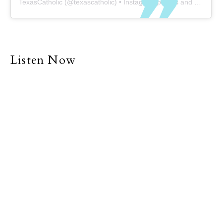
TexasCatholic
(@
texascatholic
) • Instagram photos and videos
Listen Now