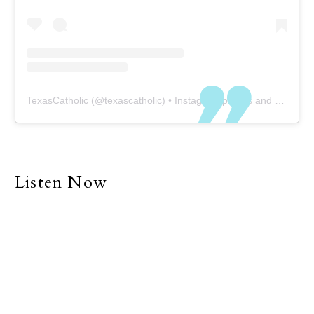
TexasCatholic
(@
texascatholic
) • Instagram photos and videos
Listen Now