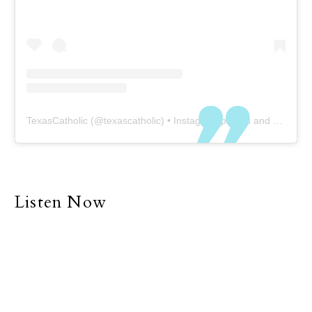
TexasCatholic
(@
texascatholic
) • Instagram photos and videos
Listen Now