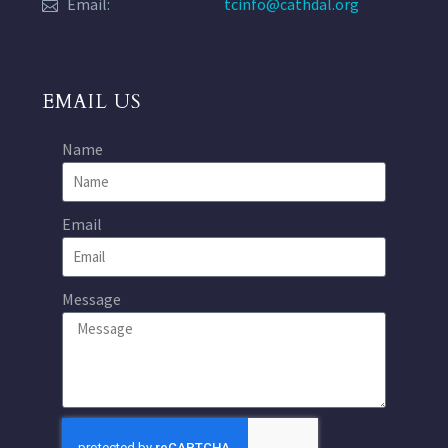
Email:
tcinfo@cathdal.org
EMAIL US
Name
Email
Message