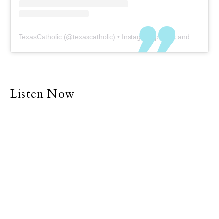
TexasCatholic
(@
texascatholic
) • Instagram photos and videos
Listen Now