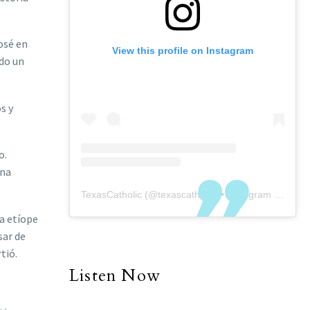
osé en
View this profile on Instagram
ido un
s y
o.
una
TexasCatholic
(@
texascatholic
) • Instagram photos and videos
ca etíope
sar de
tió.
Listen Now