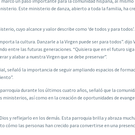
que marcó un paso importante para la comunidad hispana, al mism
sterio. Este ministerio de danza, abierto a toda la familia, ha cr
sterio, cuyo alcance y valor describe como ‘de todos y para todos’.
porta la cultura. Danzarle a la Virgen puede ser para todos”. dijo 
ndo entre las futuras generaciones. “Quisiera que en el futuro siga
nerar y alabar a nuestra Virgen que se debe preservar”.
ial, señaló la importancia de seguir ampliando espacios de formac
iento”.
 parroquia durante los últimos cuatro años, señaló que la comunid
os ministerios, así como en la creación de oportunidades de evange
Dios y reflejarlo en los demás. Esta parroquia brilla y abraza much
 visto cómo las personas han crecido para convertirse en una presenc