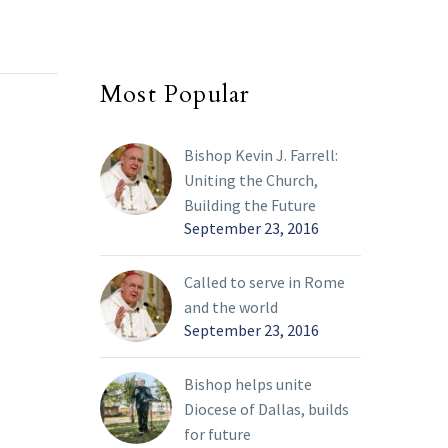
Virgen
Comunidad ‘despide’ al
cone
06 Oct 2024
06 Oc
res y
padre González y espera
arte
rededor,
que los siga guiando
para
ario de
desde su retiro. Por
Most Popular
María,
Violeta Rocha/Especial
e agosto
para Revista Católica…
Bishop Kevin J. Farrell:
ntuario
Uniting the Church,
tra
Building the Future
upe, en
September 23, 2016
Called to serve in Rome
and the world
September 23, 2016
Bishop helps unite
Diocese of Dallas, builds
for future