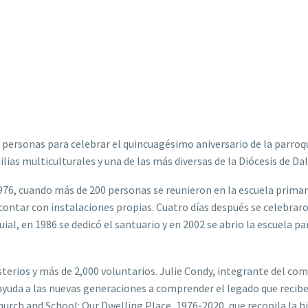
personas para celebrar el quincuagésimo aniversario de la parroq
as multiculturales y una de las más diversas de la Diócesis de Dal
1976, cuando más de 200 personas se reunieron en la escuela primar
contar con instalaciones propias. Cuatro días después se celebraro
al, en 1986 se dedicó el santuario y en 2002 se abrio la escuela pa
terios y más de 2,000 voluntarios. Julie Condy, integrante del com
a ayuda a las nuevas generaciones a comprender el legado que recibe
Church and School: Our Dwelling Place, 1976-2020, que recopila la h