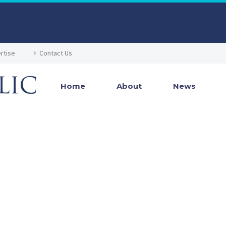
rtise
Contact Us
Home
About
News