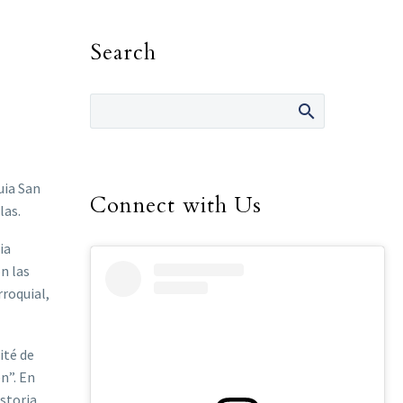
Search
uia San
Connect with Us
las.
ia
n las
rroquial,
ité de
n”. En
istoria