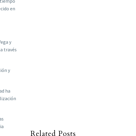
o tiempo
ecido en
Vega y
 a través
ión y
ad ha
lización
as
ia
Related Posts