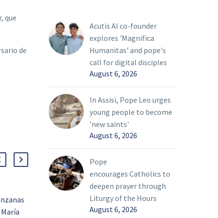
r, que
Acutis AI co-founder
explores 'Magnifica
Humanitas' and pope's
sario de
call for digital disciples
August 6, 2026
In Assisi, Pope Leo urges
young people to become
'new saints'
August 6, 2026
Pope
encourages Catholics to
deepen prayer through
Liturgy of the Hours
anzanas
Un adiós que marca
Icon
August 6, 2026
 María
nuevos comienzos
Arti