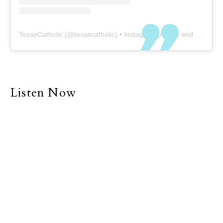
TexasCatholic
(@
texascatholic
) • Instagram photos and videos
Listen Now