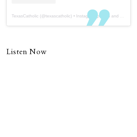
TexasCatholic
(@
texascatholic
) • Instagram photos and videos
Listen Now