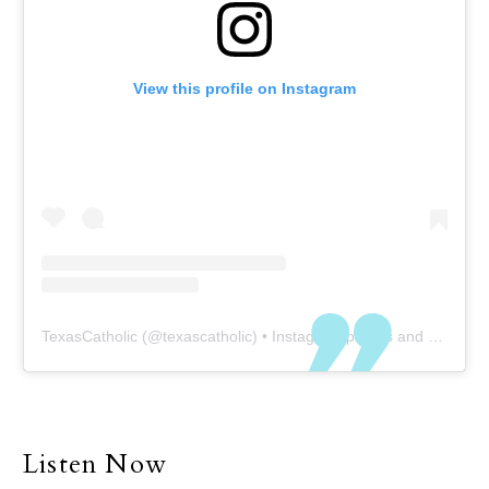
View this profile on Instagram
TexasCatholic
(@
texascatholic
) • Instagram photos and videos
Listen Now