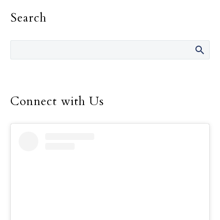
reverendo Rafael
Search
Ramírez (centro atrás),
el reverendo Elmer
Herrera-Guzman
(derecha atrás) y otros
profesores asociados al
programa de Escuela
Bíblica y Certificado de
Connect with Us
Ministerio Pastoral,
posan con el grupo de
graduados el 11 de mayo.
Foto: Especial para
RC/Tacho Dimas