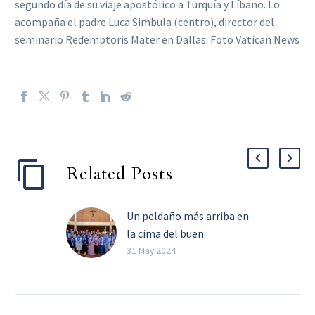
segundo día de su viaje apostólico a Turquía y Líbano. Lo
acompaña el padre Luca Simbula (centro), director del
seminario Redemptoris Mater en Dallas. Foto Vatican News
Related Posts
Un peldaño más arriba en
la cima del buen
discipulado
31 May 2024
Jonathan Sanford (Izq),
presidente de la
Universidad de Dallas, el