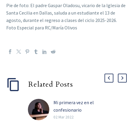
Pie de foto: El padre Gaspar Oladosu, vicario de la Iglesia de
Santa Cecilia en Dallas, saluda a un estudiante el 13 de
agosto, durante el regreso a clases del ciclo 2025-2026.
Foto Especial para RC/María Olivos
Related Posts
Mi primera vez en el
confesionario
Catequesis y ejemplo
02 Mar 2022
familiar, ayudan a los
más pequeños a superar