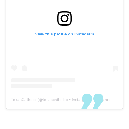
View this profile on Instagram
TexasCatholic
(@
texascatholic
) • Instagram photos and videos