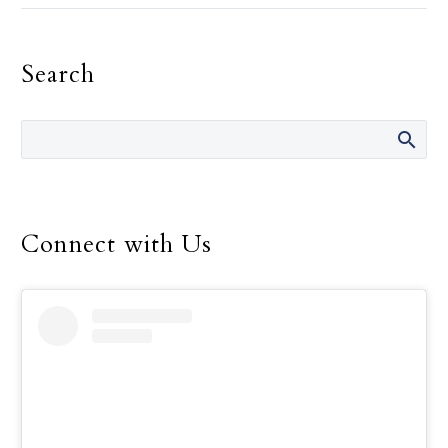
el miedo de confesar sus
pecados. Por Violeta
Search
Rocha…
Connect with Us