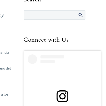
 y
Connect with Us
cencia
eno del
 a los