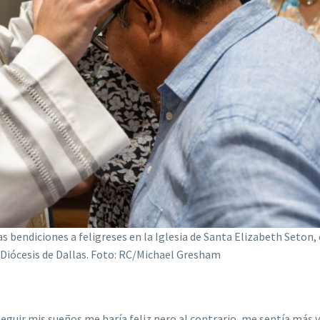
s bendiciones a feligreses en la Iglesia de Santa Elizabeth Seton, 
Diócesis de Dallas. Foto: RC/Michael Gresham
guir mis sueños me haría feliz pero al contrario, me sentía más 