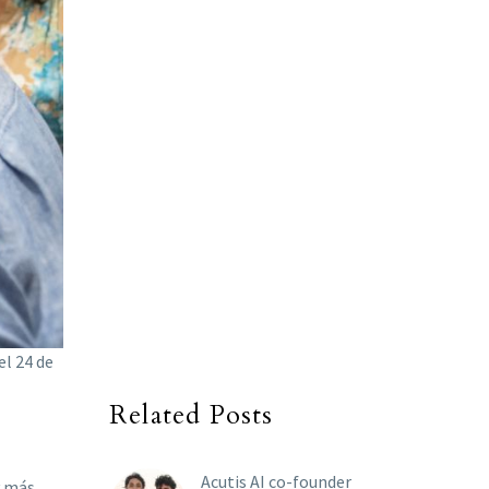
el 24 de
Related Posts
Acutis AI co-founder
y más