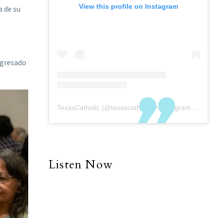
View this profile on Instagram
a de su
ngresado
TexasCatholic
(@
texascatholic
) • Instagram photos and videos
Listen Now