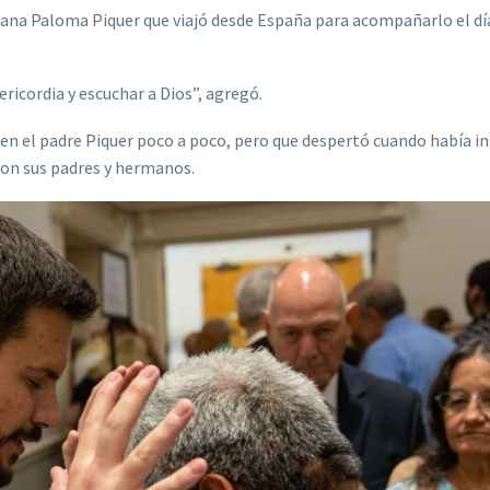
mana Paloma Piquer que viajó desde España para acompañarlo el dí
icordia y escuchar a Dios”, agregó.
 en el padre Piquer poco a poco, pero que despertó cuando había i
 con sus padres y hermanos.