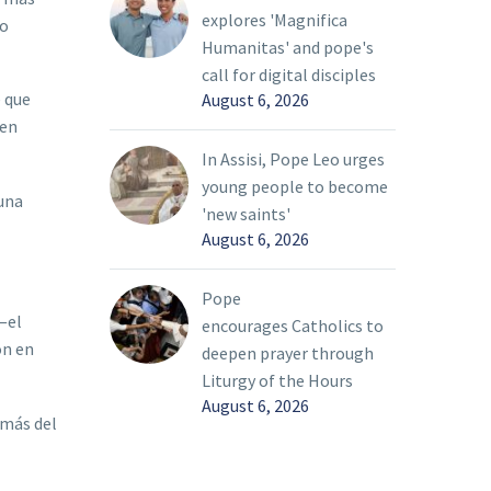
explores 'Magnifica
no
Humanitas' and pope's
call for digital disciples
é que
August 6, 2026
 en
In Assisi, Pope Leo urges
young people to become
 una
'new saints'
August 6, 2026
Pope
—el
encourages Catholics to
on en
deepen prayer through
Liturgy of the Hours
August 6, 2026
 más del