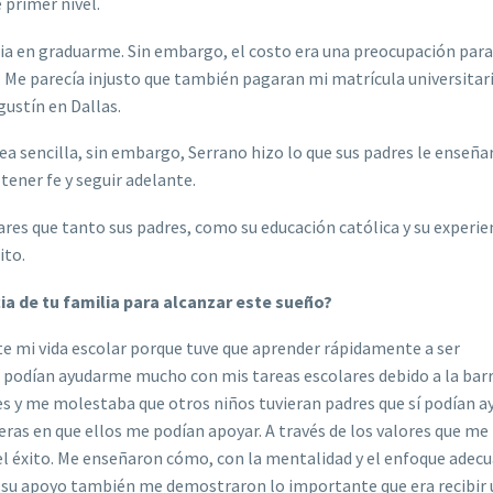
 primer nivel.
milia en graduarme. Sin embargo, el costo era una preocupación para
. Me parecía injusto que también pagaran mi matrícula universitari
gustín en Dallas.
ea sencilla, sin embargo, Serrano hizo lo que sus padres le enseña
tener fe y seguir adelante.
ares que tanto sus padres, como su educación católica y su experie
xito.
ia de tu familia para alcanzar este sueño?
te mi vida escolar porque tuve que aprender rápidamente a ser
o podían ayudarme mucho con mis tareas escolares debido a la barr
s y me molestaba que otros niños tuvieran padres que sí podían a
s en que ellos me podían apoyar. A través de los valores que me
el éxito. Me enseñaron cómo, con la mentalidad y el enfoque adec
 y su apoyo también me demostraron lo importante que era recibir