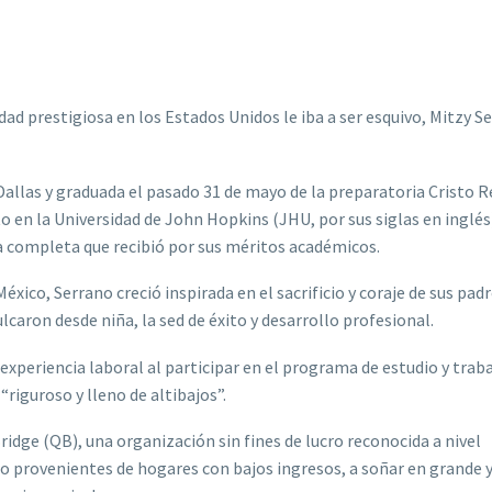
dad prestigiosa en los Estados Unidos le iba a ser esquivo, Mitzy S
 Dallas y graduada el pasado 31 de mayo de la preparatoria Cristo R
o en la Universidad de John Hopkins (JHU, por sus siglas en inglés
ca completa que recibió por sus méritos académicos.
éxico, Serrano creció inspirada en el sacrificio y coraje de sus pad
ulcaron desde niña, la sed de éxito y desarrollo profesional.
xperiencia laboral al participar en el programa de estudio y traba
“riguroso y lleno de altibajos”.
idge (QB), una organización sin fines de lucro reconocida a nivel
o provenientes de hogares con bajos ingresos, a soñar en grande y