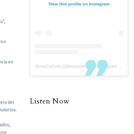
View this profile on Instagram
a”,
ron
ncia en
TexasCatholic
(@
texascatholic
) • Instagram photos and videos
Listen Now
era del
yudarlos.
uados,
 una