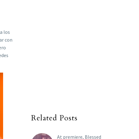
a los
ar con
ero
uedes
Related Posts
At premiere, Blessed