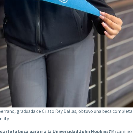
 Serrano, graduada de Cristo Rey Dallas, obtuvo una beca completa
sity.
arte la beca para ir a la Universidad John Hopkins?
Mi camino 