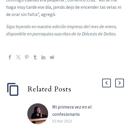
haga muy tarde ese día, jamás dejo de encender las velas ni
de orar sin falta”, agregó.
Siga leyendo en nuestra edición impresa del mes de enero,
disponible en parroquias suscritas de la Diócesis de Dallas.
Related Posts
Mi primera vez en el
confesionario
Catequesis y ejemplo
02 Mar 2022
familiar, ayudan a los