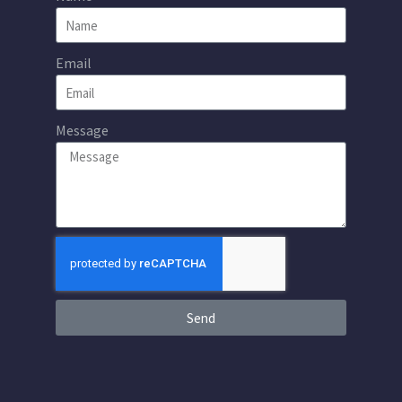
Email
Message
Send