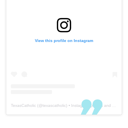
View this profile on Instagram
TexasCatholic
(@
texascatholic
) • Instagram photos and videos