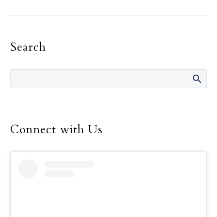
más pequeños a superar
el miedo de confesar sus
pecados. Por Violeta
Search
Rocha…
Connect with Us