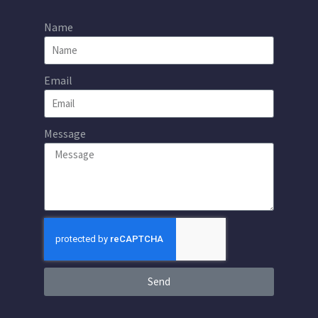
Name
Email
Message
Send