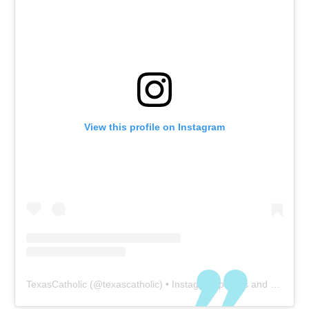
View this profile on Instagram
TexasCatholic
(@
texascatholic
) • Instagram photos and videos