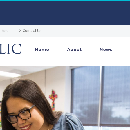
rtise
Contact Us
Home
About
News