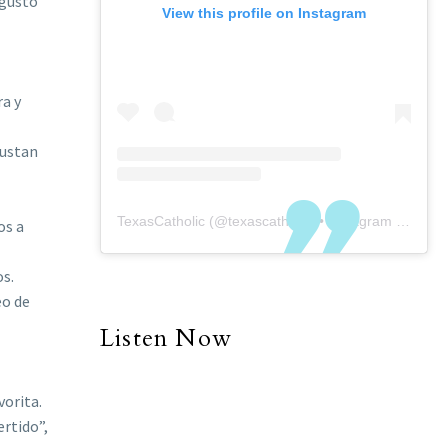
 gustó
View this profile on Instagram
ra y
gustan
TexasCatholic
(@
texascatholic
) • Instagram photos and videos
os a
os.
eo de
Listen Now
vorita.
ertido”,