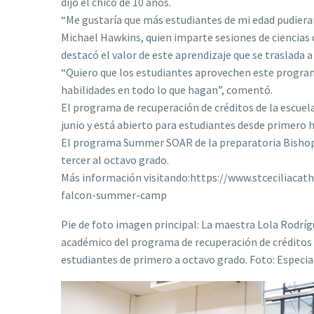
dijo el chico de 10 años.
“Me gustaría que más estudiantes de mi edad pudier
Michael Hawkins, quien imparte sesiones de ciencias
destacó el valor de este aprendizaje que se traslada a 
“Quiero que los estudiantes aprovechen este programa
habilidades en todo lo que hagan”, comentó.
El programa de recuperación de créditos de la escuela 
junio y está abierto para estudiantes desde primero 
El programa Summer SOAR de la preparatoria Bishop Dun
tercer al octavo grado.
Más información visitando:https://www.stceciliacat
falcon-summer-camp
Pie de foto imagen principal: La maestra Lola Rodrígu
académico del programa de recuperación de créditos qu
estudiantes de primero a octavo grado. Foto: Especia