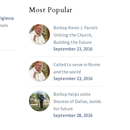
Most Popular
 Iglesia
“Queremos ser parte del
Obis
tram
cambio”: hispanos en el
paz
Bishop Kevin J. Farrell:
vista
sínodo diocesano
Por 
09 Mar 2022
31 Ma
Uniting the Church,
Hay una
Fernández Jiménez es
Ser
Building the Future
os
catequista en las clases
de E
September 23, 2016
do cada
de confirmación de la
la i
…
parroquia de San José en
par
Called to serve in Rome
Richardson y motivado
and the world
por ver más participación
September 23, 2016
juvenil en la Iglesia, fue a
la sesión catequética del
Bishop helps unite
sínodo diocesano,
Diocese of Dallas, builds
celebrada el 15 de
for future
febrero en la parroquia
September 28, 2016
de María Inmaculada en
Farmers Branch.