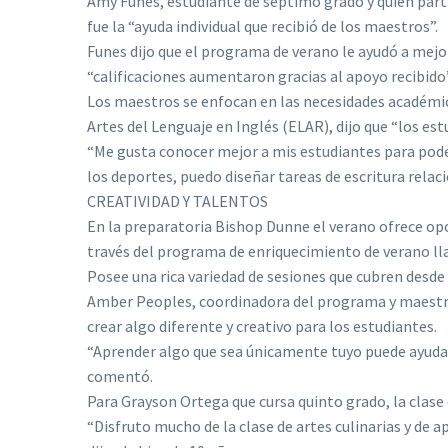
Amy Funes, estudiante de séptimo grado y quien part
fue la “ayuda individual que recibió de los maestros”.
Funes dijo que el programa de verano le ayudó a mejor
“calificaciones aumentaron gracias al apoyo recibido”
Los maestros se enfocan en las necesidades académic
Artes del Lenguaje en Inglés (ELAR), dijo que “los 
“Me gusta conocer mejor a mis estudiantes para poder
los deportes, puedo diseñar tareas de escritura rela
CREATIVIDAD Y TALENTOS
En la preparatoria Bishop Dunne el verano ofrece opo
través del programa de enriquecimiento de verano l
Posee una rica variedad de sesiones que cubren desde 
Amber Peoples, coordinadora del programa y maestra 
crear algo diferente y creativo para los estudiantes.
“Aprender algo que sea únicamente tuyo puede ayudar
comentó.
Para Grayson Ortega que cursa quinto grado, la clase 
“Disfruto mucho de la clase de artes culinarias y de 