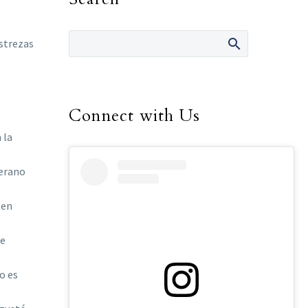
strezas
Connect with Us
 la
verano
ten
ue
o es