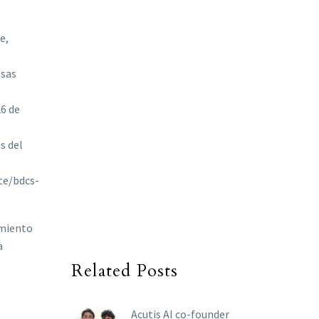
e,
esas
26 de
s del
te/bdcs-
imiento
a
Related Posts
Acutis AI co-founder