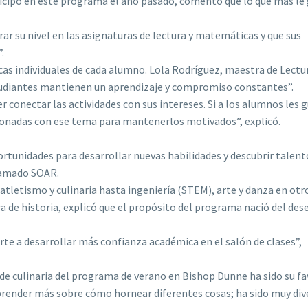
icipó en este programa el año pasado, comentó que lo que más le
ar su nivel en las asignaturas de lectura y matemáticas y que sus
.
as individuales de cada alumno. Lola Rodríguez, maestra de Lectu
estudiantes mantienen un aprendizaje y compromiso constantes”.
 conectar las actividades con sus intereses. Si a los alumnos les 
cionadas con ese tema para mantenerlos motivados”, explicó.
rtunidades para desarrollar nuevas habilidades y descubrir talent
lamado SOAR.
atletismo y culinaria hasta ingeniería (STEM), arte y danza en otr
de historia, explicó que el propósito del programa nació del des
te a desarrollar más confianza académica en el salón de clases”,
de culinaria del programa de verano en Bishop Dunne ha sido su fa
aprender más sobre cómo hornear diferentes cosas; ha sido muy div