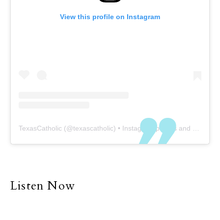
View this profile on Instagram
TexasCatholic
(@
texascatholic
) • Instagram photos and videos
Listen Now