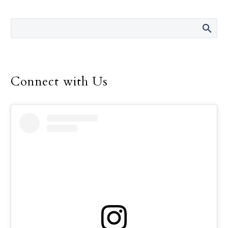
Man of the Shroud?” The
exhibition is set to
explore the historical,
scientific, and
theological details of
one of the most studied
Connect with Us
artifacts in history: the
Shroud of Turin.