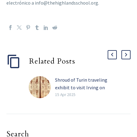
electrónico a
info@thehighlandsschool.org
.
Related Posts
Shroud of Turin traveling
exhibit to visit Irving on
Easter
15 Apr 2025
On April 20-21, The
Highlands School in
Irving will host an
international traveling
Search
exhibition: “Who is the