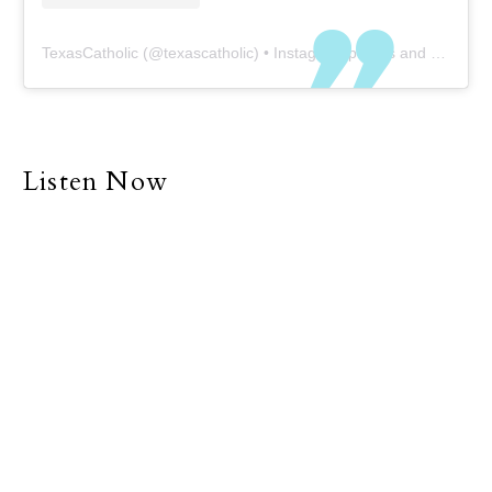
TexasCatholic
(@
texascatholic
) • Instagram photos and videos
Listen Now