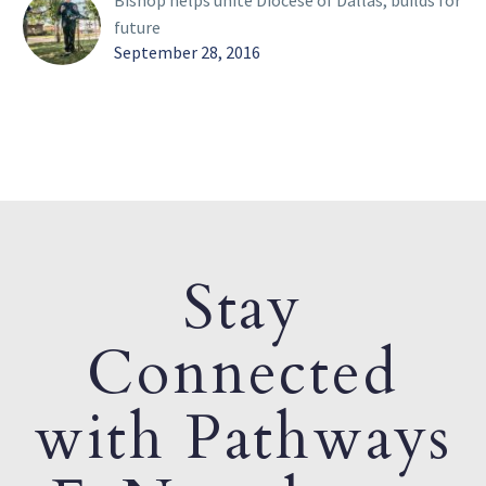
Bishop helps unite Diocese of Dallas, builds for
future
September 28, 2016
Stay
Connected
with Pathways