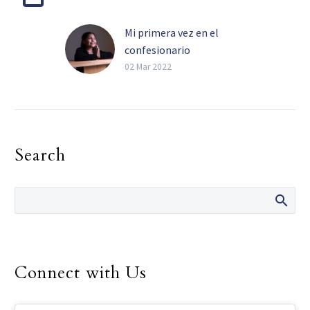
Mi primera vez en el
confesionario
Catequesis y ejemplo
02 Mar 2022
familiar, ayudan a los
más pequeños a superar
el miedo de confesar sus
pecados. Por Violeta
Search
Rocha…
Connect with Us