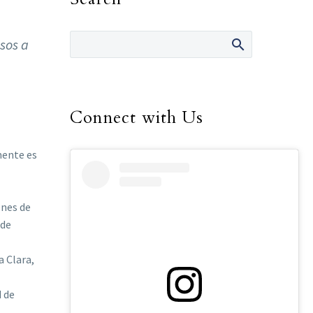
sos a
Connect with Us
mente es
enes de
 de
a Clara,
d de