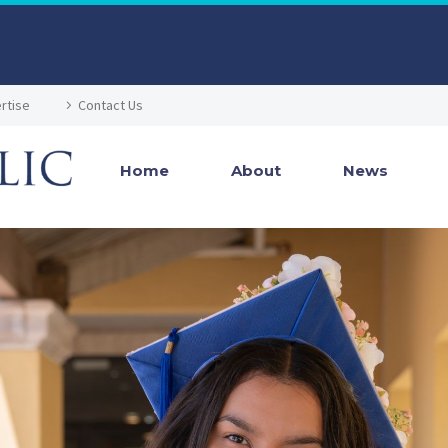
rtise
Contact Us
Home
About
News