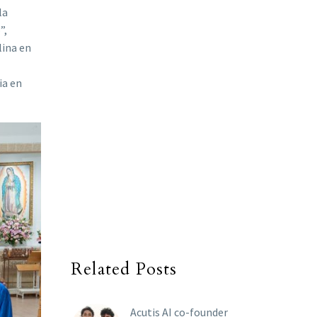
la
”,
lina en
ia en
Related Posts
Acutis AI co-founder