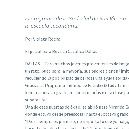
El programa de la Sociedad de San Vicente 
la escuela secundaria.
Por Violeta Rocha
Especial para Revista Católica Dallas
DALLAS— Para muchos jóvenes provenientes de hogare
un reto, pues para la mayoría, sus padres tienen limi
reduciendo la posibilidad de brindar una ayuda sólida 
Gracias al Programa Tiempo de Estudio (Study Time en
kinder a octavo grado, reciben tutorías extra clase pa
superación.
Una de esas puertas de éxito, se abrió para Miranda G
donde estuvo desde preescolar hasta el octavo grado
“Dios siempre es primero, no importa lo que yo haga, 
hacer todo”, dijo la jovencita de 14 años, luego de re