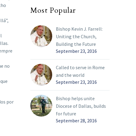
cho
Most Popular
lá”,
Bishop Kevin J. Farrell:
l
Uniting the Church,
llas.
Building the Future
iempre
September 23, 2016
ue no
Called to serve in Rome
and the world
 que
September 23, 2016
Bishop helps unite
dos por
Diocese of Dallas, builds
for future
September 28, 2016