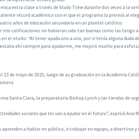
émica extra clase a través de Study Time durante dos veces a la se
aliente récord académico con el que el programa la premió al eleg
cuatro años de educación secundaria en un plantel católico.
r mis calificaciones no hubieran sido tan buenas como las tengo a
h en el otoño. “Al tener ayuda uno a uno, por si tenía alguna duda d
n estaba ahí siempre para ayudarme, me inspiró mucho para esfor
a el 23 de mayo de 2025, luego de su graduación en la Academia Cató
Mancera
emia Santa Clara, la preparatoria Bishop Lynch y las tiendas de se
vidades sociales que les van a ayudar en el futuro”, explicó Ana M
aprenden a hablar en público, a trabajar en equipo, a divertirse y 