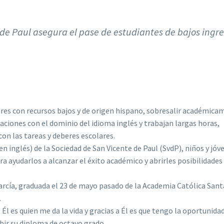
de Paul asegura el pase de estudiantes de bajos ingre
s con recursos bajos y de origen hispano, sobresalir académica
taciones con el dominio del idioma inglés y trabajan largas horas,
con las tareas y deberes escolares.
 inglés) de la Sociedad de San Vicente de Paul (SvdP), niños y jóv
ra ayudarlos a alcanzar el éxito académico y abrirles posibilidades
arcía, graduada el 23 de mayo pasado de la Academia Católica Sant
.
Él es quien me da la vida y gracias a Él es que tengo la oportunida
cibir su diploma de octavo grado.