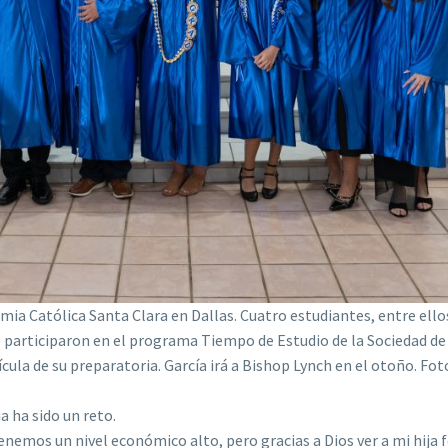
emia Católica Santa Clara en Dallas. Cuatro estudiantes, entre ello
a) participaron en el programa Tiempo de Estudio de la Sociedad de
cula de su preparatoria. García irá a Bishop Lynch en el otoño. Fot
a ha sido un reto.
enemos un nivel económico alto, pero gracias a Dios ver a mi hija f