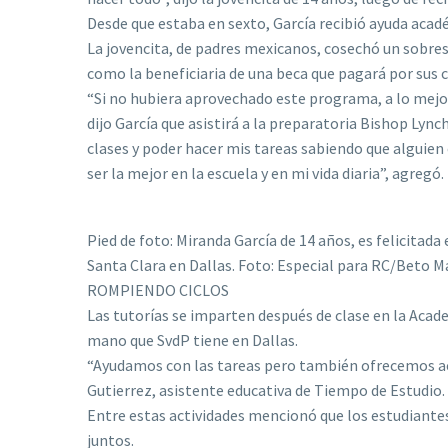
Desde que estaba en sexto, García recibió ayuda acad
La jovencita, de padres mexicanos, cosechó un sobres
como la beneficiaria de una beca que pagará por sus 
“Si no hubiera aprovechado este programa, a lo mejo
dijo García que asistirá a la preparatoria Bishop Lync
clases y poder hacer mis tareas sabiendo que alguie
ser la mejor en la escuela y en mi vida diaria”, agregó.
Pied de foto: Miranda García de 14 años, es felicitad
Santa Clara en Dallas. Foto: Especial para RC/Beto 
ROMPIENDO CICLOS
Las tutorías se imparten después de clase en la Acad
mano que SvdP tiene en Dallas.
“Ayudamos con las tareas pero también ofrecemos acti
Gutierrez, asistente educativa de Tiempo de Estudio.
Entre estas actividades mencionó que los estudiantes 
juntos.