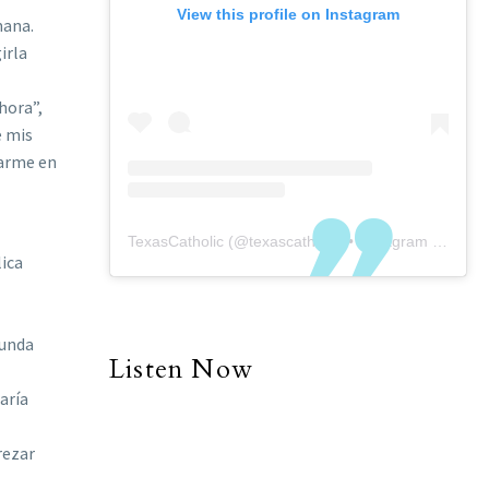
View this profile on Instagram
mana.
irla
hora”,
e mis
zarme en
TexasCatholic
(@
texascatholic
) • Instagram photos and videos
lica
gunda
Listen Now
aría
rezar