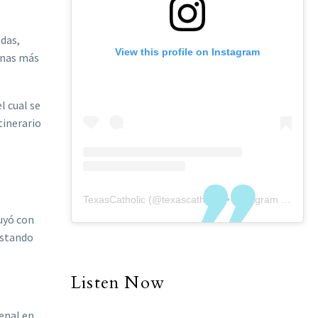
adas,
View this profile on Instagram
zonas más
l cual se
tinerario
TexasCatholic
(@
texascatholic
) • Instagram photos and videos
luyó con
estando
Listen Now
menal en