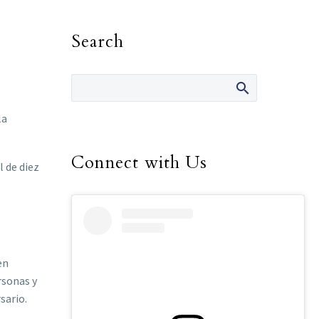
Search
la
Connect with Us
 de diez
en
rsonas y
sario.