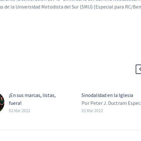
s de la Universidad Metodista del Sur (SMU) (Especial para RC/Ben
¡En sus marcas, listas,
Sinodalidad en la Iglesia
fuera!
Por Peter J. Ductram Especi
Duo de administradoras
Revista Católica Dallas Hay
02 Mar 2022
02 Mar 2022
escolares, hará porción
palabra que hemos estado
del Camino de Santiago
escuchando cada vez más 
en beneficio de su