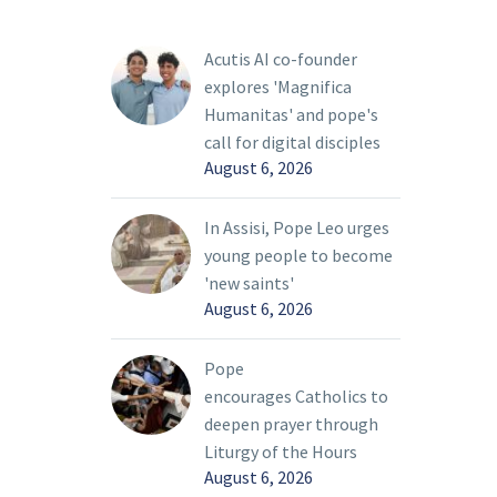
parroquia de San José en
par
Richardson y motivado
Acutis AI co-founder
por ver más participación
explores 'Magnifica
juvenil en la Iglesia, fue a
Humanitas' and pope's
la sesión catequética del
call for digital disciples
sínodo diocesano,
August 6, 2026
celebrada el 15 de
febrero en la parroquia
de María Inmaculada en
In Assisi, Pope Leo urges
Farmers Branch.
young people to become
'new saints'
August 6, 2026
Pope
encourages Catholics to
deepen prayer through
Liturgy of the Hours
August 6, 2026