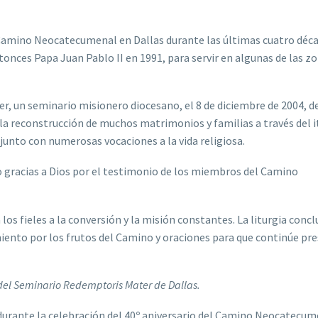
l Camino Neocatecumenal en Dallas durante las últimas cuatro déc
tonces Papa Juan Pablo II en 1991, para servir en algunas de las 
 un seminario misionero diocesano, el 8 de diciembre de 2004, de
la reconstrucción de muchos matrimonios y familias a través del i
unto con numerosas vocaciones a la vida religiosa.
io gracias a Dios por el testimonio de los miembros del Camino
 los fieles a la conversión y la misión constantes. La liturgia conc
imiento por los frutos del Camino y oraciones para que continúe pr
 del Seminario Redemptoris Mater de Dallas.
s durante la celebración del 40º aniversario del Camino Neocatecu