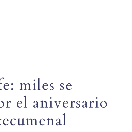
e: miles se
r el aniversario
tecumenal