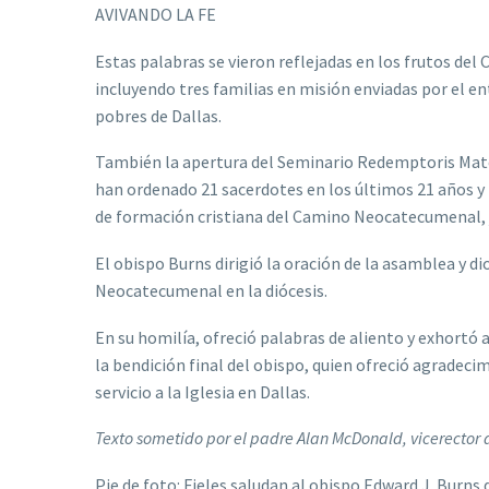
AVIVANDO LA FE
Estas palabras se vieron reflejadas en los frutos de
incluyendo tres familias en misión enviadas por el en
pobres de Dallas.
También la apertura del Seminario Redemptoris Mater,
han ordenado 21 sacerdotes en los últimos 21 años y 
de formación cristiana del Camino Neocatecumenal, j
El obispo Burns dirigió la oración de la asamblea y d
Neocatecumenal en la diócesis.
En su homilía, ofreció palabras de aliento y exhortó a
la bendición final del obispo, quien ofreció agradec
servicio a la Iglesia en Dallas.
Texto sometido por el padre Alan McDonald, vicerector
Pie de foto: Fieles saludan al obispo Edward J. Burn