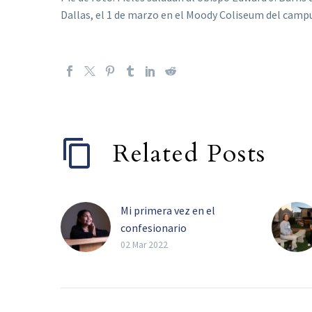
Dallas, el 1 de marzo en el Moody Coliseum del campu
Related Posts
Mi primera vez en el
confesionario
Catequesis y ejemplo
02 Mar 2022
familiar, ayudan a los
más pequeños a superar
el miedo de confesar sus