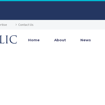
rtise
Contact Us
Home
About
News