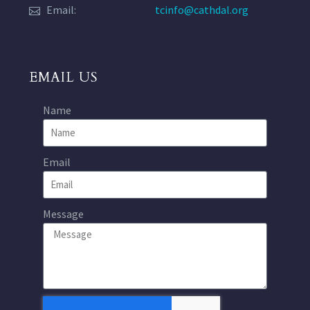
Email:
tcinfo@cathdal.org
EMAIL US
Name
Email
Message