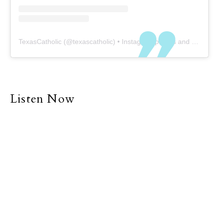
TexasCatholic
(@
texascatholic
) • Instagram photos and videos
Listen Now