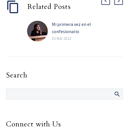
Related Posts
Mi primera vez en el
confesionario
Catequesis y ejemplo
02 Mar 2022
familiar, ayudan a los
más pequeños a superar
el miedo de confesar sus
pecados. Por Violeta
Search
Rocha…
Connect with Us