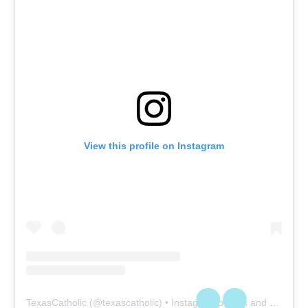
View this profile on Instagram
TexasCatholic
(@
texascatholic
) • Instagram photos and videos