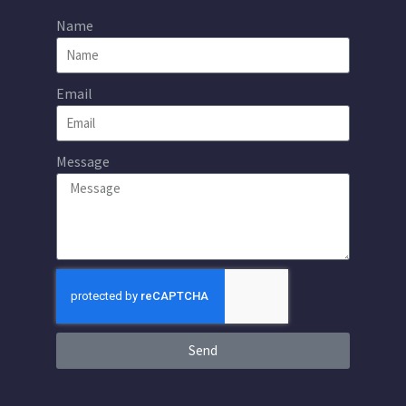
Name
Email
Message
Send