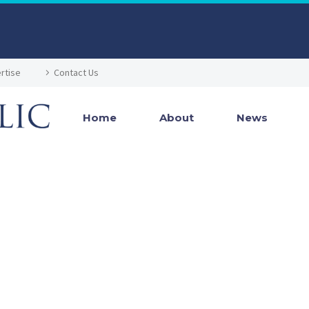
rtise
Contact Us
Home
About
News