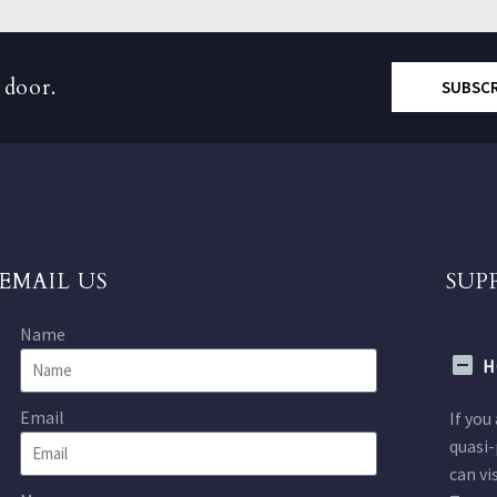
 door.
SUBSC
EMAIL US
SUP
Name
H
Email
If you
quasi-
can vi