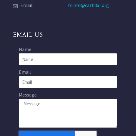
Email:
tcinfo@cathdal.org
EMAIL US
Name
Email
Message