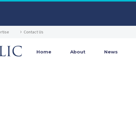
rtise
Contact Us
Home
About
News