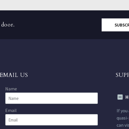
 door.
SUBSC
EMAIL US
SUP
Name
H
Email
If you
quasi-
can vi