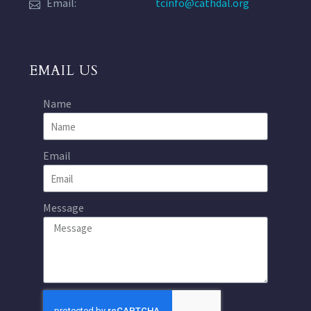
Email:
tcinfo@cathdal.org
EMAIL US
Name
Email
Message