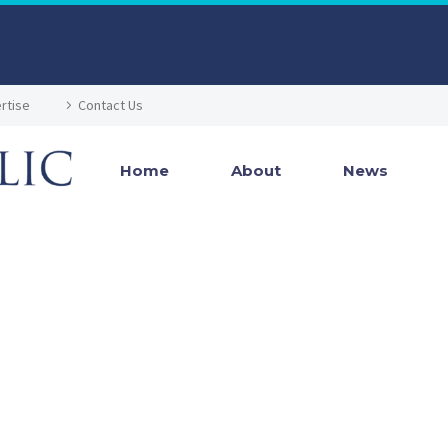
rtise
Contact Us
Home
About
News