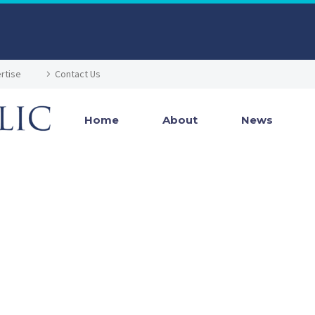
rtise
Contact Us
Home
About
News