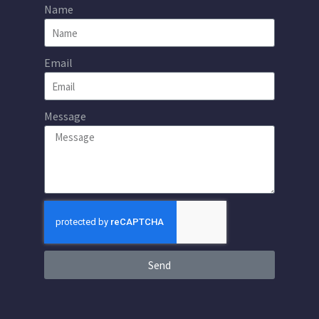
Name
Email
Message
Send