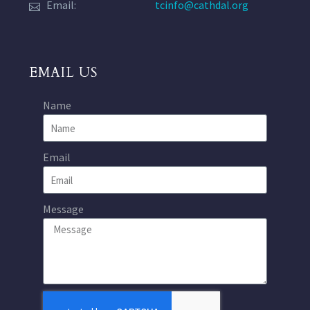
Email:
tcinfo@cathdal.org
EMAIL US
Name
Email
Message