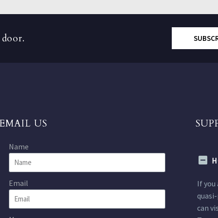
 door.
SUBSC
EMAIL US
SUP
Name
H
Email
If you
quasi-
can vi