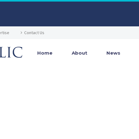
rtise
Contact Us
Home
About
News