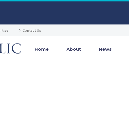
rtise
Contact Us
Home
About
News