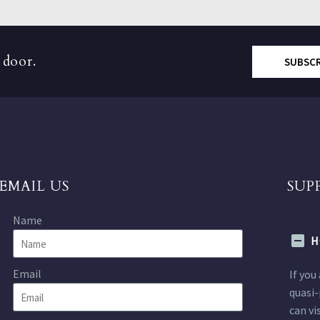
 door.
SUBSC
EMAIL US
SUP
Name
H
Email
If you
quasi-
can vi