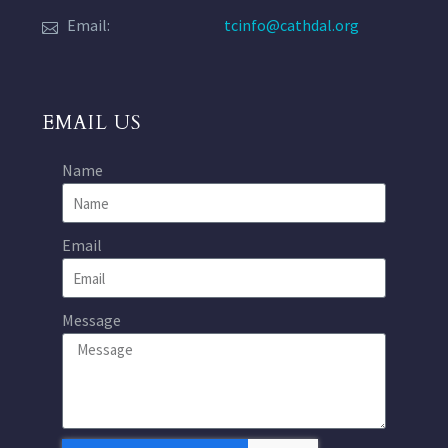
Email:
tcinfo@cathdal.org
EMAIL US
Name
Email
Message