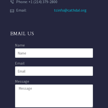
Phone: +1 (214) 379-2800
Email:
tcinfo@cathdal.org
EMAIL US
Name
Email
Message