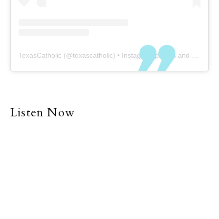
TexasCatholic
(@
texascatholic
) • Instagram photos and videos
Listen Now