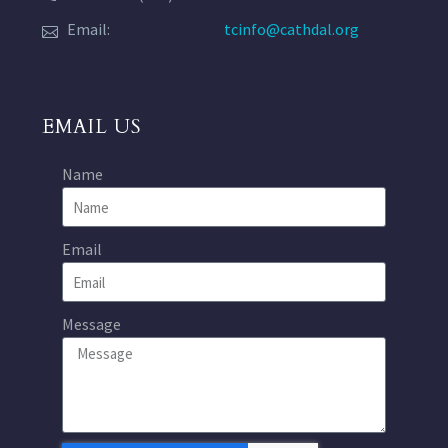
Email:
tcinfo@cathdal.org
EMAIL US
Name
Email
Message